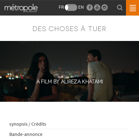
FR
EN
DES CHOSES À TUER
A FILM BY ALIREZA KHATAMI
synopsis / Crédits
Bande-annonce