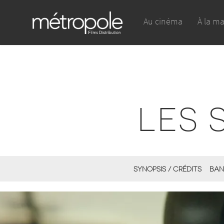
Au cinéma
À la m
LES 
SYNOPSIS / CRÉDITS
BAN