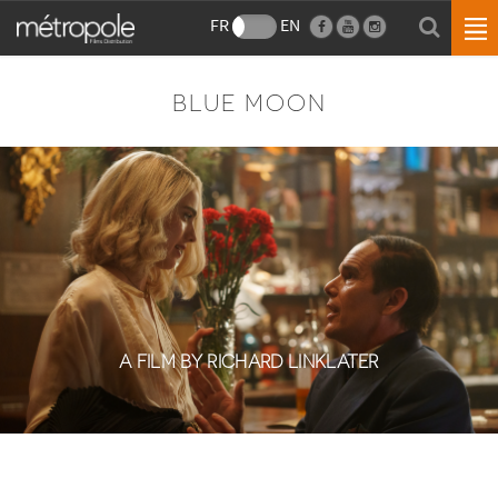
FR
EN
BLUE MOON
A FILM BY RICHARD LINKLATER