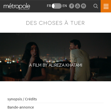
FR
EN
DES CHOSES À TUER
A FILM BY ALIREZA KHATAMI
synopsis / Crédits
Bande-annonce