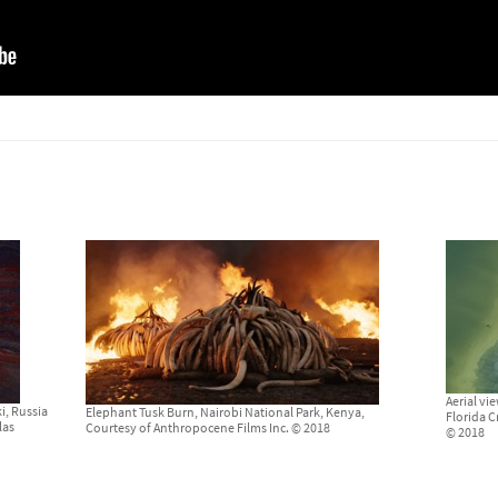
Aerial vi
i, Russia
Elephant Tusk Burn, Nairobi National Park, Kenya,
Florida C
las
Courtesy of Anthropocene Films Inc. © 2018
© 2018