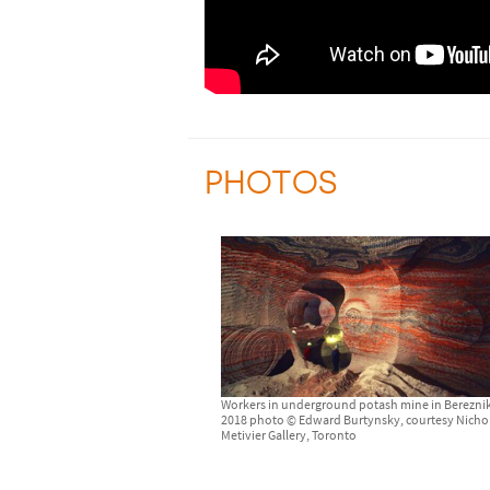
PHOTOS
Workers in underground potash mine in Bereznik
2018 photo © Edward Burtynsky, courtesy Nicho
Metivier Gallery, Toronto