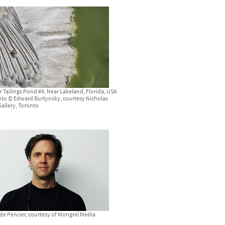
Tailings Pond #4, Near Lakeland, Florida, USA
oto © Edward Burtynsky, courtesy Nicholas
Gallery, Toronto
de Pencier, courtesy of Mongrel Media