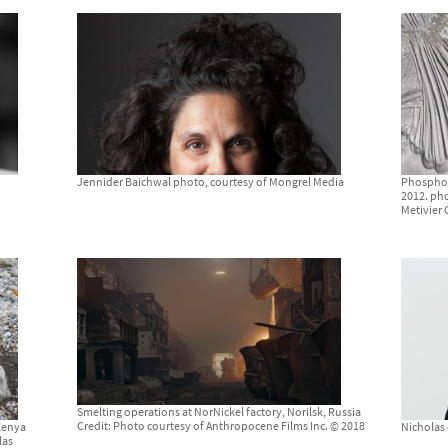
Jennider Baichwal photo, courtesy of Mongrel Media
Phosphor 
2012. ph
Metivier 
Smelting operations at NorNickel factory, Norilsk, Russia
Credit: Photo courtesy of Anthropocene Films Inc. © 2018
 Kenya
Nicholas 
las