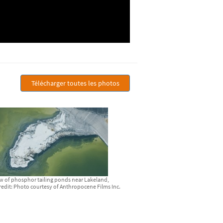
Télécharger toutes les photos
ew of phosphor tailing ponds near Lakeland,
redit: Photo courtesy of Anthropocene Films Inc.