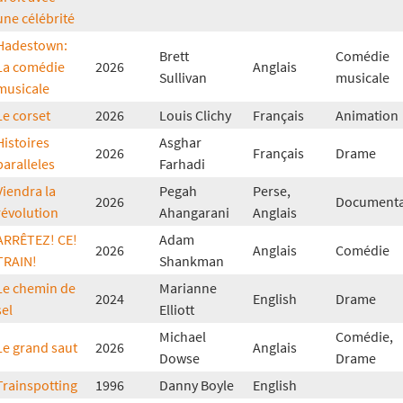
une célébrité
Hadestown:
Brett
Comédie
La comédie
2026
Anglais
Sullivan
musicale
musicale
Le corset
2026
Louis Clichy
Français
Animation
Histoires
Asghar
2026
Français
Drame
paralleles
Farhadi
Viendra la
Pegah
Perse,
2026
Documenta
révolution
Ahangarani
Anglais
ARRÊTEZ! CE!
Adam
2026
Anglais
Comédie
TRAIN!
Shankman
Le chemin de
Marianne
2024
English
Drame
sel
Elliott
Michael
Comédie,
Le grand saut
2026
Anglais
Dowse
Drame
Trainspotting
1996
Danny Boyle
English