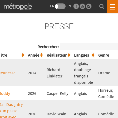
FR
EN
PRESSE
Rechercher:
Titre
Année
Réalisateur
Langues
Genre
Anglais,
Richard
doublage
Jeunesse
2014
Drame
Linklater
français
disponible
Horreur,
Buddy
2026
Casper Kelly
Anglais
Comédie
Gail Daughtry
a un passe-
2026
David Wain
Anglais
Comédie
droit avec