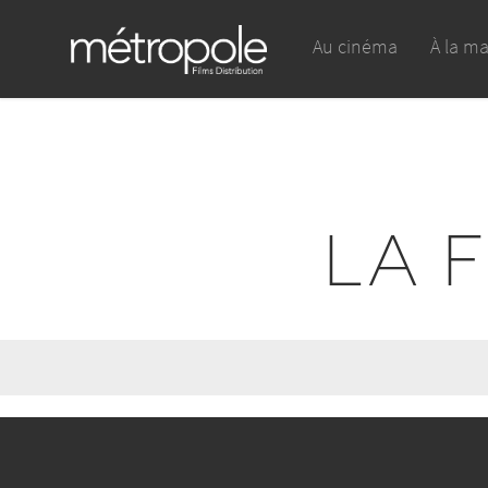
Au cinéma
À la m
LA 