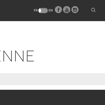
e
FR
EN
ENNE