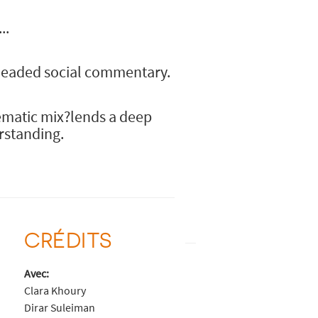
..
-headed social commentary.
nematic mix?lends a deep
erstanding.
CRÉDITS
Avec:
Clara Khoury
Dirar Suleiman