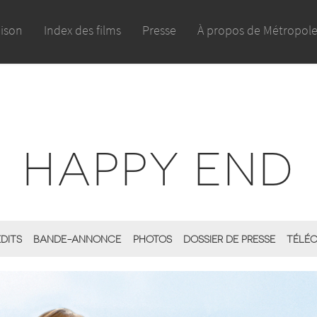
aison
Index des films
Presse
À propos de Métropol
HAPPY END
ÉDITS
BANDE-ANNONCE
PHOTOS
DOSSIER DE PRESSE
TÉLÉC