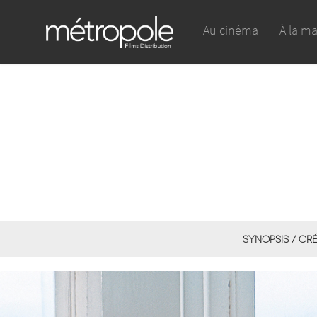
Au cinéma
À la m
SYNOPSIS / CR