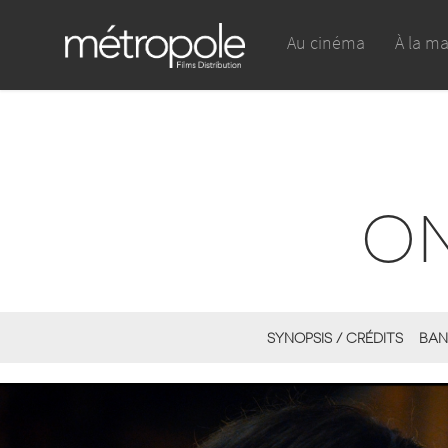
Au cinéma
À la m
ON
SYNOPSIS / CRÉDITS
BAN