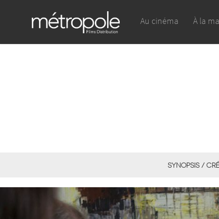
Au cinéma
À la m
SYNOPSIS / CR