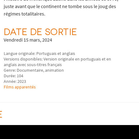
juste avant que le continent ne tombe sous le joug des
régimes totalitaires.
DATE DE SORTIE
Vendredi 15 mars, 2024
Langue originale: Portuguais et anglais
Versions disponibles: Version originale en portuguais et en
anglais avec sous-titres français
Genre: Documentaire, animation
Durée: 104
Année: 2023
Films apparentés
E