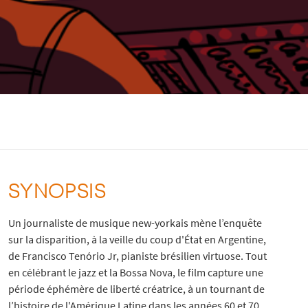
SYNOPSIS
Un journaliste de musique new-yorkais mène l’enquête
sur la disparition, à la veille du coup d'État en Argentine,
de Francisco Tenório Jr, pianiste brésilien virtuose. Tout
en célébrant le jazz et la Bossa Nova, le film capture une
période éphémère de liberté créatrice, à un tournant de
l’histoire de l'Amérique Latine dans les années 60 et 70,