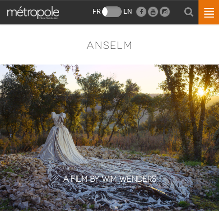
FR
EN
ANSELM
A FILM BY WIM WENDERS