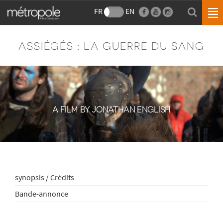
FR
EN
ASSIÉGÉS : LA GUERRE DU SANG
A FILM BY JONATHAN ENGLISH
synopsis / Crédits
Bande-annonce