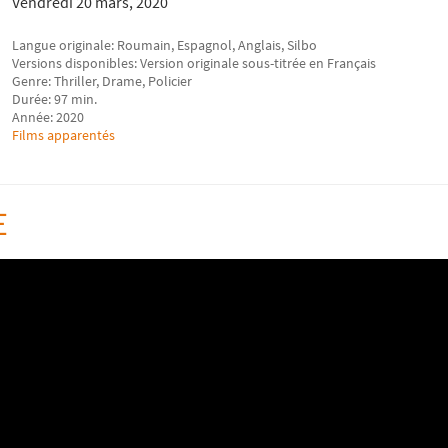
Vendredi 20 mars, 2020
Langue originale: Roumain, Espagnol, Anglais, Silbo
Versions disponibles: Version originale sous-titrée en Français
Genre: Thriller, Drame, Policier
Durée: 97 min.
Année: 2020
Films apparentés
E