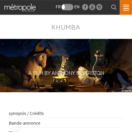
FR
EN
KHUMBA
A FILM BY ANTHONY SILVERSTON
synopsis / Crédits
Bande-annonce