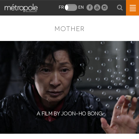
FR
EN
MOTHER
A FILM BY JOON-HO BONG