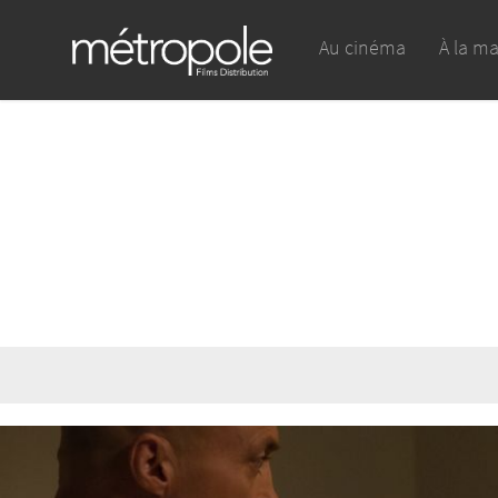
Au cinéma
À la m