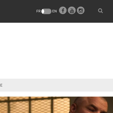
e
FR
EN
HE