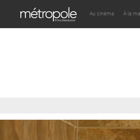
Au cinéma
À la m