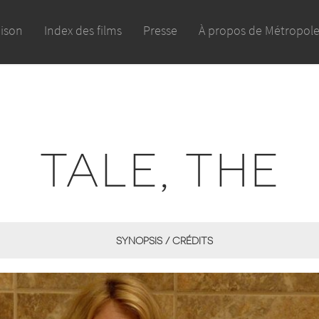
aison
Index des films
Presse
À propos de Métropol
TALE, THE
SYNOPSIS / CRÉDITS