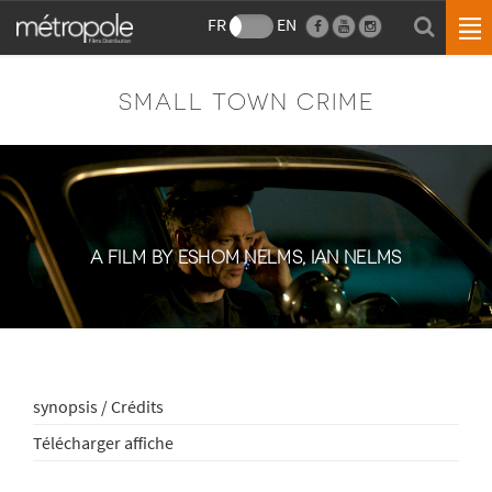
FR
EN
SMALL TOWN CRIME
A FILM BY ESHOM NELMS, IAN NELMS
synopsis / Crédits
Télécharger affiche