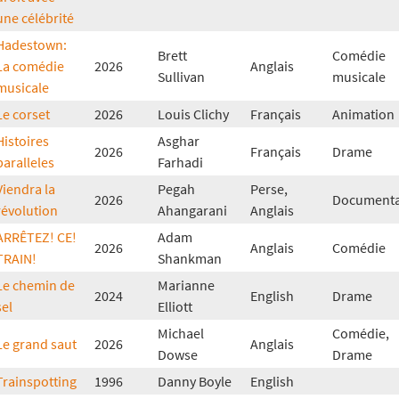
une célébrité
Hadestown:
Brett
Comédie
La comédie
2026
Anglais
Sullivan
musicale
musicale
Le corset
2026
Louis Clichy
Français
Animation
Histoires
Asghar
2026
Français
Drame
paralleles
Farhadi
Viendra la
Pegah
Perse,
2026
Documenta
révolution
Ahangarani
Anglais
ARRÊTEZ! CE!
Adam
2026
Anglais
Comédie
TRAIN!
Shankman
Le chemin de
Marianne
2024
English
Drame
sel
Elliott
Michael
Comédie,
Le grand saut
2026
Anglais
Dowse
Drame
Trainspotting
1996
Danny Boyle
English