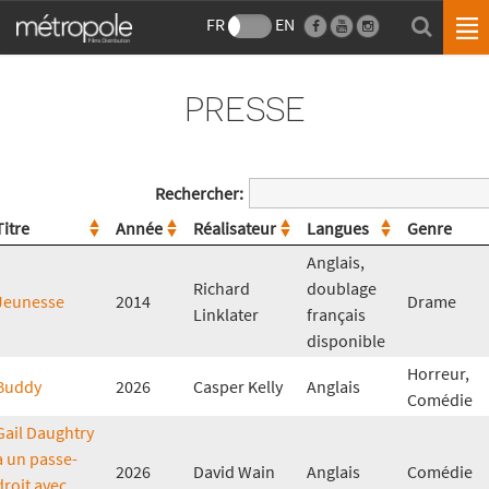
FR
EN
PRESSE
Rechercher:
Titre
Année
Réalisateur
Langues
Genre
Anglais,
Richard
doublage
Jeunesse
2014
Drame
Linklater
français
disponible
Horreur,
Buddy
2026
Casper Kelly
Anglais
Comédie
Gail Daughtry
a un passe-
2026
David Wain
Anglais
Comédie
droit avec