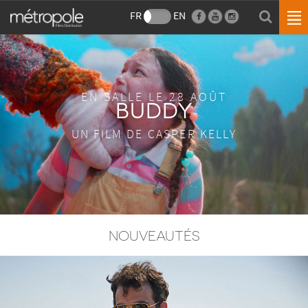
FR
EN
EN SALLE LE 28 AOÛT
BUDDY
UN FILM DE CASPER KELLY
NOUVEAUTÉS