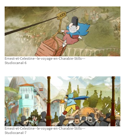
Ernest-et-Celestine--le-voyage-en-Charabie-Stills---
Studiocanal-6
Ernest-et-Celestine--le-voyage-en-Charabie-Stills---
Studiocanal-7