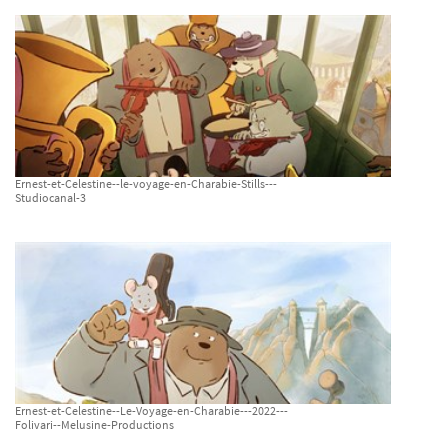
Ernest-et-Celestine--le-voyage-en-Charabie-Stills---
Studiocanal-3
Ernest-et-Celestine--Le-Voyage-en-Charabie---2022---
Folivari--Melusine-Productions