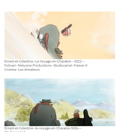
Ernest-et-Celestine--Le-Voyage-en-Charabie---2022---
Folivari--Melusine-Productions--Studiocanal--France-3-
Cinema--Les-Armateurs
Ernest-et-Celestine--le-voyage-en-Charabie-Stills---