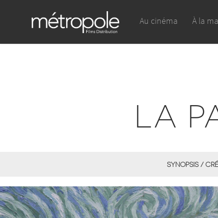
Au cinéma
À la m
LA P
SYNOPSIS / CR