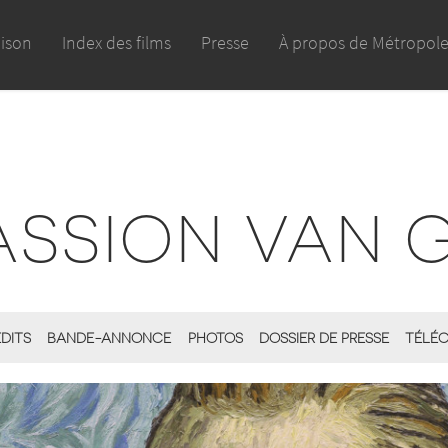
aison
Index des films
Presse
À propos de Métropol
ASSION VAN
ÉDITS
BANDE-ANNONCE
PHOTOS
DOSSIER DE PRESSE
TÉLÉC