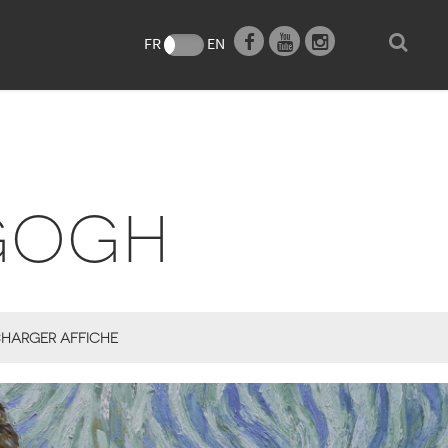
e
FR
EN
 GOGH
HARGER AFFICHE