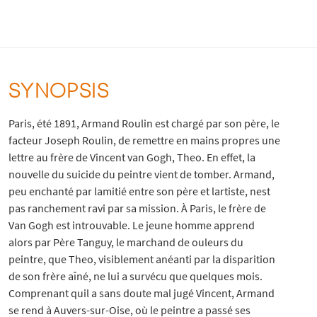
SYNOPSIS
Paris, été 1891, Armand Roulin est chargé par son père, le
facteur Joseph Roulin, de remettre en mains propres une
lettre au frère de Vincent van Gogh, Theo. En effet, la
nouvelle du suicide du peintre vient de tomber. Armand,
peu enchanté par lamitié entre son père et lartiste, nest
pas ranchement ravi par sa mission. À Paris, le frère de
Van Gogh est introuvable. Le jeune homme apprend
alors par Père Tanguy, le marchand de ouleurs du
peintre, que Theo, visiblement anéanti par la disparition
de son frère aîné, ne lui a survécu que quelques mois.
Comprenant quil a sans doute mal jugé Vincent, Armand
se rend à Auvers-sur-Oise, où le peintre a passé ses