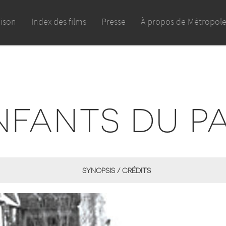
aison
Index des films
Presse
À propos de Métropol
NFANTS DU P
SYNOPSIS / CRÉDITS