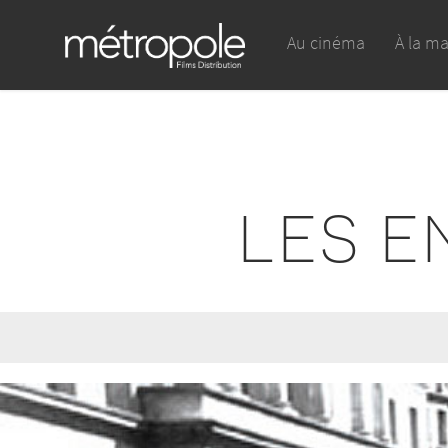
Au cinéma
À la m
LES E