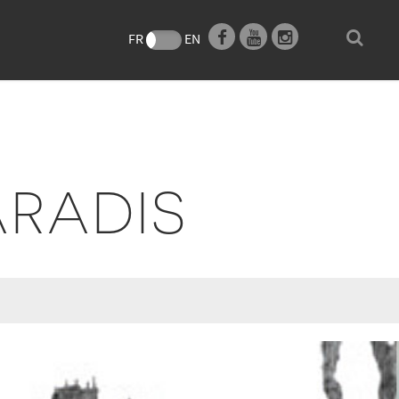
e
FR
EN
ARADIS