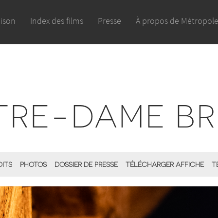
aison
Index des films
Presse
À propos de Métropol
TRE-DAME BR
DITS
PHOTOS
DOSSIER DE PRESSE
TÉLÉCHARGER AFFICHE
T