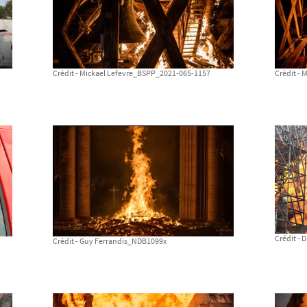
Crédit - Mickael Lefevre_BSPP_2021-065-1157
Crédit -
Crédit -
Crédit - Guy Ferrandis_NDB1099x