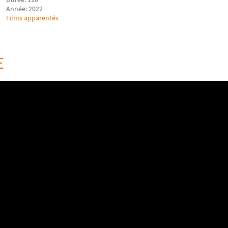
Année: 2022
Films apparentés
E