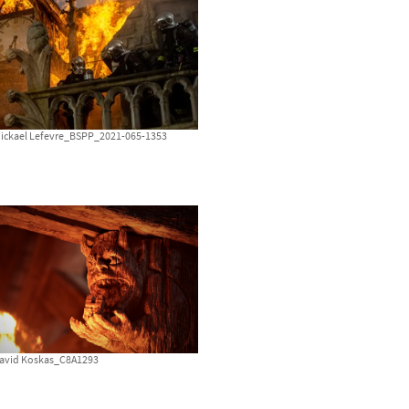
 Mickael Lefevre_BSPP_2021-065-1353
 David Koskas_C8A1293