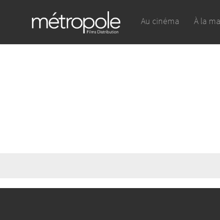
Au cinéma
À la m