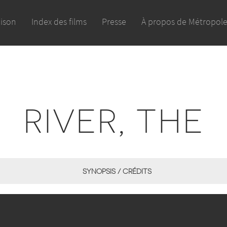
aison
Index des films
Presse
À propos de Métropol
RIVER, THE
SYNOPSIS / CRÉDITS