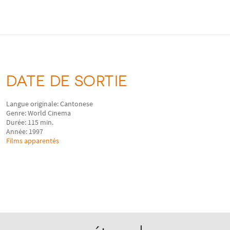
DATE DE SORTIE
Langue originale: Cantonese
Genre: World Cinema
Durée: 115 min.
Année: 1997
Films apparentés