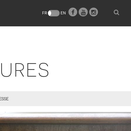
e
FR
EN
EURES
ESSE