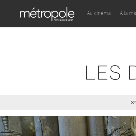
Au cinéma
À la m
LES 
SY