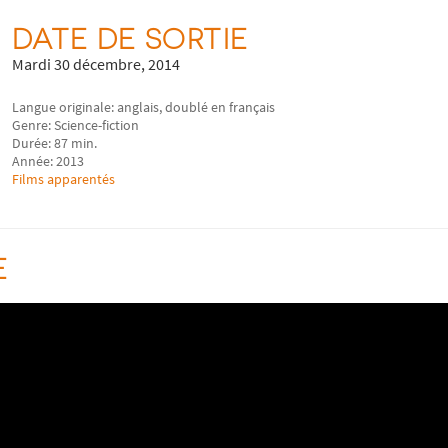
DATE DE SORTIE
Mardi 30 décembre, 2014
Langue originale: anglais, doublé en français
Genre: Science-fiction
Durée: 87 min.
Année: 2013
Films apparentés
E