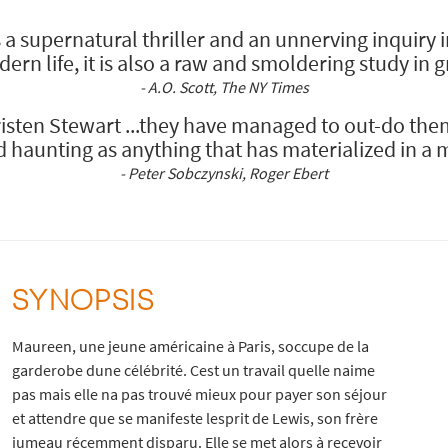
 a supernatural thriller and an unnerving inquiry i
ern life, it is also a raw and smoldering study in gr
- A.O. Scott, The NY Times
risten Stewart ...they have managed to out-do the
haunting as anything that has materialized in a m
- Peter Sobczynski, Roger Ebert
SYNOPSIS
Maureen, une jeune américaine à Paris, soccupe de la
garderobe dune célébrité. Cest un travail quelle naime
pas mais elle na pas trouvé mieux pour payer son séjour
et attendre que se manifeste lesprit de Lewis, son frère
jumeau récemment disparu. Elle se met alors à recevoir