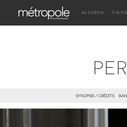
Au cinéma
À la m
PE
SYNOPSIS / CRÉDITS
BAN