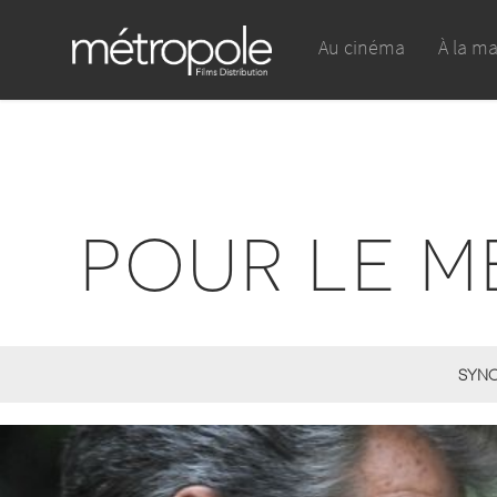
Au cinéma
À la m
POUR LE ME
SYNO