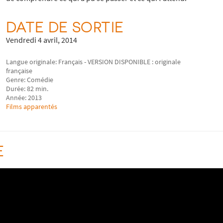
DATE DE SORTIE
Vendredi 4 avril, 2014
Langue originale: Français - VERSION DISPONIBLE : originale
française
Genre: Comédie
Durée: 82 min.
Année: 2013
Films apparentés
E