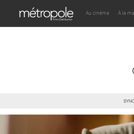
Au cinéma
À la m
SYNO