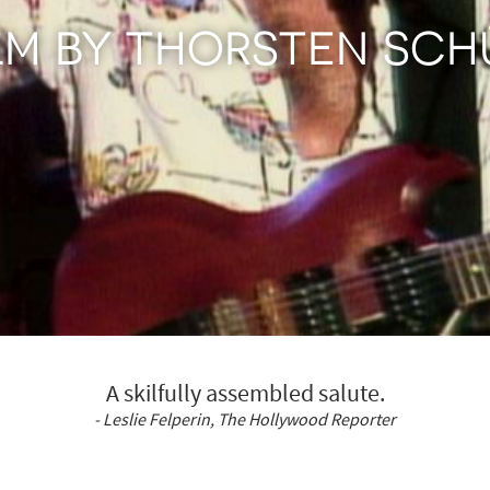
ILM BY THORSTEN SCH
A skilfully assembled salute.
- Leslie Felperin, The Hollywood Reporter