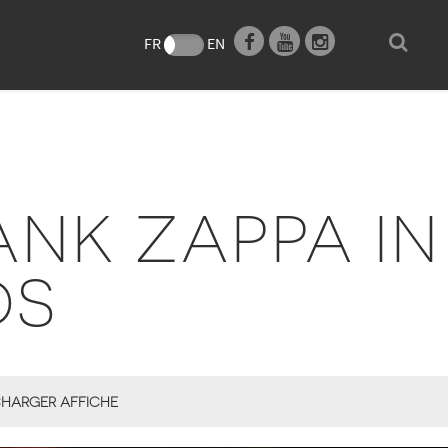
e
FR
EN
ANK ZAPPA IN
DS
HARGER AFFICHE