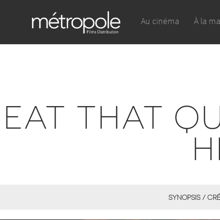
Au cinéma
À la m
EAT THAT QU
H
SYNOPSIS / CR