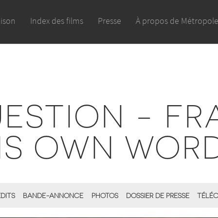
aison
Index des films
Presse
À propos de Métropol
ESTION - FR
IS OWN WOR
ÉDITS
BANDE-ANNONCE
PHOTOS
DOSSIER DE PRESSE
TÉLÉC