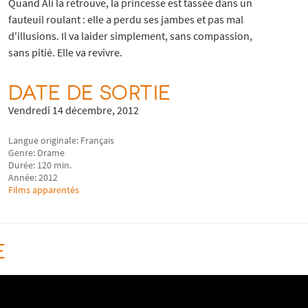
Quand Ali la retrouve, la princesse est tassée dans un
fauteuil roulant : elle a perdu ses jambes et pas mal
d'illusions. Il va laider simplement, sans compassion,
sans pitié. Elle va revivre.
DATE DE SORTIE
Vendredi 14 décembre, 2012
Langue originale: Français
Genre: Drame
Durée: 120 min.
Année: 2012
Films apparentés
E