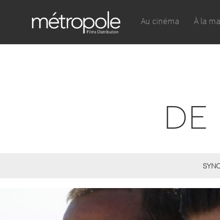
Au cinéma
À la m
DE 
SYNO