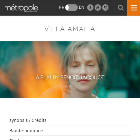
FR
EN
VILLA AMALIA
A FILM BY BENOÎT JACQUOT
synopsis / Crédits
Bande-annonce