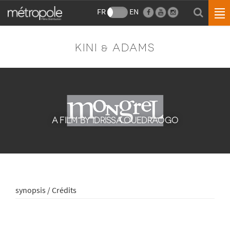
FR
EN
KINI & ADAMS
A FILM BY IDRISSA OUEDRAOGO
synopsis / Crédits