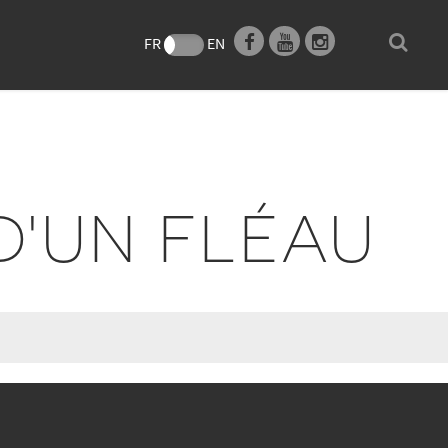
e
FR
EN
D'UN FLÉAU