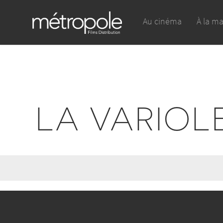
Au cinéma
À la m
LA VARIOL