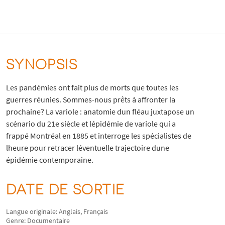
SYNOPSIS
Les pandémies ont fait plus de morts que toutes les
guerres réunies. Sommes-nous prêts à affronter la
prochaine? La variole : anatomie dun fléau juxtapose un
scénario du 21e siècle et lépidémie de variole qui a
frappé Montréal en 1885 et interroge les spécialistes de
lheure pour retracer léventuelle trajectoire dune
épidémie contemporaine.
DATE DE SORTIE
Langue originale: Anglais, Français
Genre: Documentaire