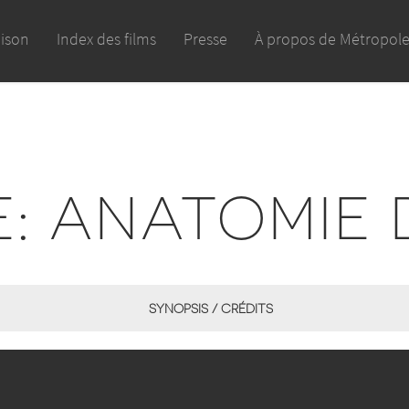
aison
Index des films
Presse
À propos de Métropol
E: ANATOMIE 
SYNOPSIS / CRÉDITS