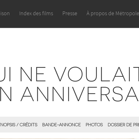
aison
Index des films
Presse
À propos de Métropol
UI NE VOULAI
N ANNIVERSA
NOPSIS / CRÉDITS
BANDE-ANNONCE
PHOTOS
DOSSIER DE PR