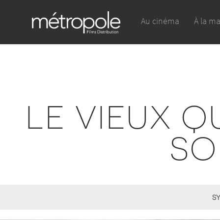
Au cinéma
À la m
LE VIEUX Q
SO
SY