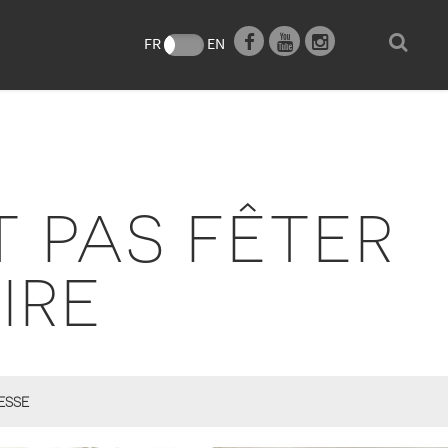
e
FR
EN
T PAS FÊTER
IRE
ESSE