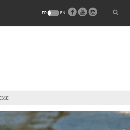
e
FR
EN
ESSE