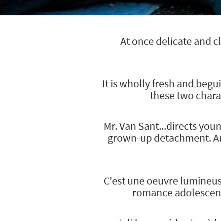
At once delicate and c
It is wholly fresh and begu
these two charac
Mr. Van Sant...directs yo
grown-up detachment. And
C'est une oeuvre lumineus
romance adolescente