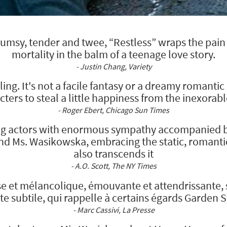
lumsy, tender and twee, “Restless” wraps the pain
mortality in the balm of a teenage love story.
- Justin Chang, Variety
iling. It's not a facile fantasy or a dreamy romant
ters to steal a little happiness from the inexorab
- Roger Ebert, Chicago Sun Times
ung actors with enormous sympathy accompanied by
 Ms. Wasikowska, embracing the static, romantic 
also transcends it
- A.O. Scott, The NY Times
e et mélancolique, émouvante et attendrissante, s
 subtile, qui rappelle à certains égards Garden 
- Marc Cassivi, La Presse