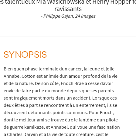
 les talentueux Mia Wasichowska et Henry Hopper 
ravissants
- Philippe Gajan, 24 images
SYNOPSIS
Bien quen phase terminale dun cancer, la jeune et jolie
Annabel Cotton est animée dun amour profond de la vie
et de la nature. De son côté, Enoch Brae a cessé davoir
envie de faire partie du monde depuis que ses parents
sont tragiquement morts dans un accident. Lorsque ces
deux êtres à part se rencontrent à un enterrement, ils se
découvrent détonnants points communs. Pour Enoch,
dont le meilleur ami se trouve être le fantôme dun pilote
de guerre kamikaze, et Annabel, qui voue une fascination
à Charles Darwin et à la vie de toute créature, cest le