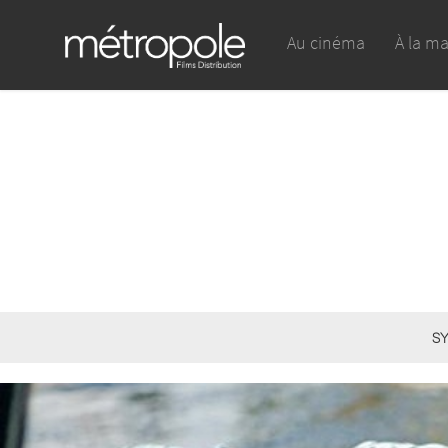
Au cinéma
À la m
SY