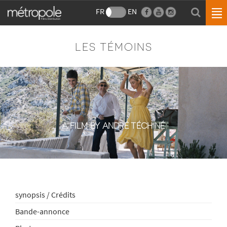
FR
EN
LES TÉMOINS
A FILM BY ANDRÉ TÉCHINÉ
synopsis / Crédits
Bande-annonce