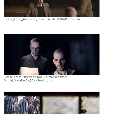
Escape_From_Auschwitz_John Hannah - ©DNA Production
Escape_From_Auschwitz_Noel Czuczor and Peter
Ondrejička cellar 6 - ©DNA Production