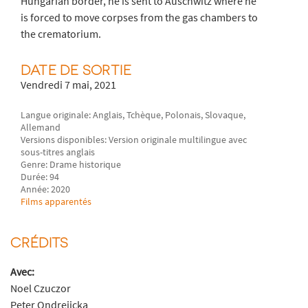
Hungarian border, he is sent to Auschwitz where he
is forced to move corpses from the gas chambers to
the crematorium.
DATE DE SORTIE
Vendredi 7 mai, 2021
Langue originale: Anglais, Tchèque, Polonais, Slovaque,
Allemand
Versions disponibles: Version originale multilingue avec
sous-titres anglais
Genre: Drame historique
Durée: 94
Année: 2020
Films apparentés
CRÉDITS
Avec:
Noel Czuczor
Peter Ondrejicka