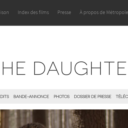
aison
Index des films
Presse
À propos de Métropol
THE DAUGHTE
ÉDITS
BANDE-ANNONCE
PHOTOS
DOSSIER DE PRESSE
TÉLÉC