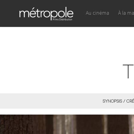
Au cinéma
À la m
SYNOPSIS / CR