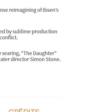
nse reimagining of Ibsen’s
yed by sublime production
conflict.
y searing, “The Daughter”
eater director Simon Stone.
CRÉDITS