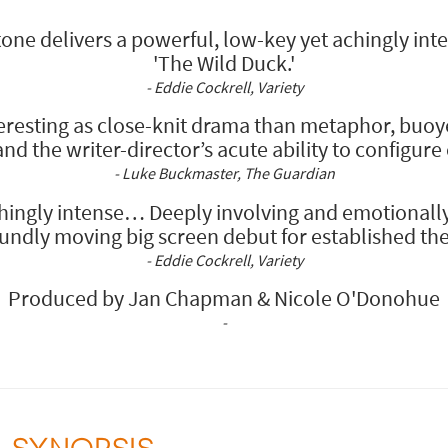
one delivers a powerful, low-key yet achingly inte
'The Wild Duck.'
- Eddie Cockrell, Variety
eresting as close-knit drama than metaphor, buo
nd the writer-director’s acute ability to configure 
- Luke Buckmaster, The Guardian
hingly intense… Deeply involving and emotionall
undly moving big screen debut for established th
- Eddie Cockrell, Variety
Produced by Jan Chapman & Nicole O'Donohue
-
SYNOPSIS