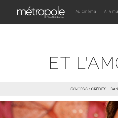
Au cinéma
À la m
ET L'A
SYNOPSIS / CRÉDITS
BAN