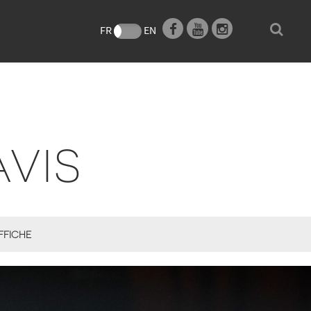
e
FR
EN
VIS
FFICHE