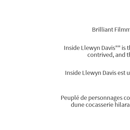
Brilliant Film
Inside Llewyn Davis"" is 
contrived, and th
Inside Llewyn Davis est 
Peuplé de personnages col
dune cocasserie hilar