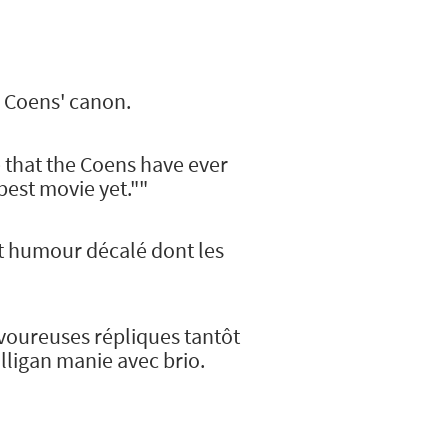
e Coens' canon.
e that the Coens have ever
 best movie yet.""
et humour décalé dont les
voureuses répliques tantôt
lligan manie avec brio.