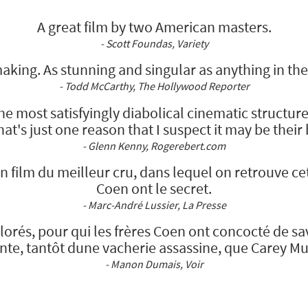
A great film by two American masters.
- Scott Foundas, Variety
making. As stunning and singular as anything in th
- Todd McCarthy, The Hollywood Reporter
the most satisfyingly diabolical cinematic structur
at's just one reason that I suspect it may be their
- Glenn Kenny, Rogerebert.com
un film du meilleur cru, dans lequel on retrouve c
Coen ont le secret.
- Marc-André Lussier, La Presse
orés, pour qui les frères Coen ont concocté de sa
ante, tantôt dune vacherie assassine, que Carey Mu
- Manon Dumais, Voir