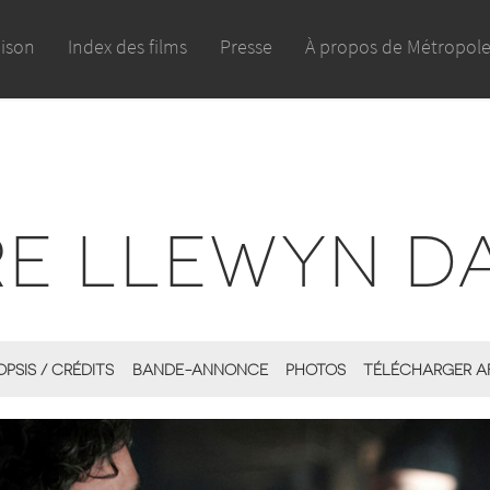
aison
Index des films
Presse
À propos de Métropol
RE LLEWYN DA
PSIS / CRÉDITS
BANDE-ANNONCE
PHOTOS
TÉLÉCHARGER A