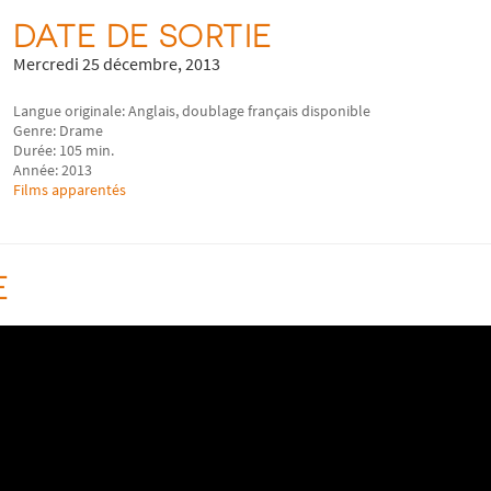
DATE DE SORTIE
Mercredi 25 décembre, 2013
Langue originale: Anglais, doublage français disponible
Genre: Drame
Durée: 105 min.
Année: 2013
Films apparentés
E