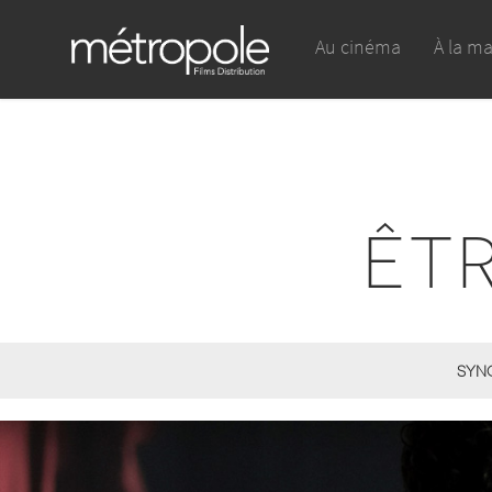
Au cinéma
À la m
ÊT
SYNO