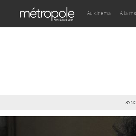
Au cinéma
À la m
SYNO