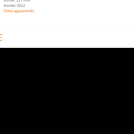
Année: 2012
Films apparentés
E