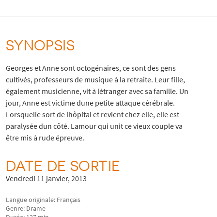
SYNOPSIS
Georges et Anne sont octogénaires, ce sont des gens
cultivés, professeurs de musique à la retraite. Leur fille,
également musicienne, vit à létranger avec sa famille. Un
jour, Anne est victime dune petite attaque cérébrale.
Lorsquelle sort de lhôpital et revient chez elle, elle est
paralysée dun côté. Lamour qui unit ce vieux couple va
être mis à rude épreuve.
DATE DE SORTIE
Vendredi 11 janvier, 2013
Langue originale: Français
Genre: Drame
Durée: 127 min.