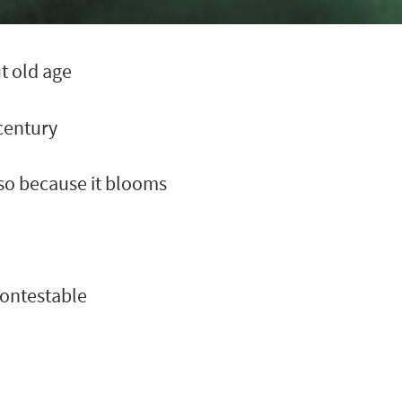
ut old age
century
lso because it blooms
contestable